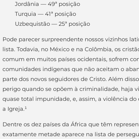
Jordânia — 49ª posição
Turquia — 41ª posição
Uzbequistão — 25ª posição
Pode parecer surpreendente nossos vizinhos la
lista. Todavia, no México e na Colômbia, os cristã
comum em muitos países ocidentais, sofrem co
comunidades indígenas que não aceitam o aband
parte dos novos seguidores de Cristo. Além diss
perigo quando se opõem à criminalidade, haja v
quase total impunidade, e, assim, a violência do
a Igreja.¹
Dentre os dez países da África que têm represe
exatamente metade aparece na lista de perseguiçã