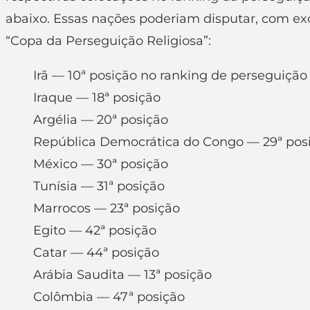
abaixo. Essas nações poderiam disputar, com exc
“Copa da Perseguição Religiosa”:
Irã — 10ª posição no ranking de perseguição
Iraque — 18ª posição
Argélia — 20ª posição
República Democrática do Congo — 29ª pos
México — 30ª posição
Tunísia — 31ª posição
Marrocos — 23ª posição
Egito — 42ª posição
Catar — 44ª posição
Arábia Saudita — 13ª posição
Colômbia — 47ª posição